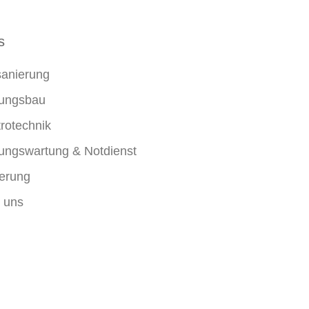
s
anierung
ungsbau
trotechnik
ungswartung & Notdienst
erung
 uns