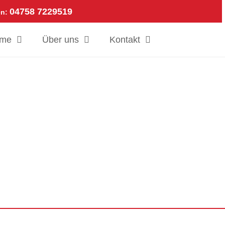
04758 7229519
en:
ome
Über uns
Kontakt