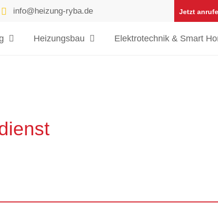
info@heizung-ryba.de
Jetzt anruf
g
Heizungsbau
Elektrotechnik & Smart H
dienst